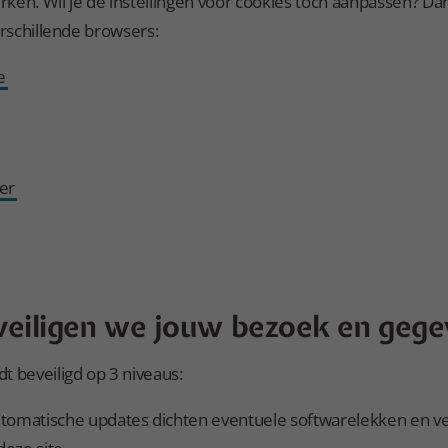
en. Wil je de instellingen voor cookies toch aanpassen? Dan 
erschillende browsers:
e
er
veiligen we jouw bezoek en geg
t beveiligd op 3 niveaus:
tomatische updates dichten eventuele softwarelekken en v