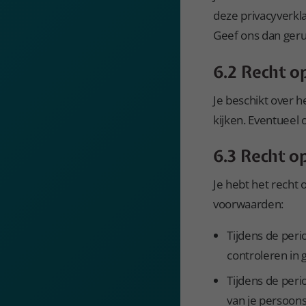
deze privacyverkl
Geef ons dan gerus
6.2 Recht o
Je beschikt over 
kijken. Eventueel 
6.3 Recht o
Je hebt het recht 
voorwaarden:
Tijdens de per
controleren in 
Tijdens de per
van je persoon