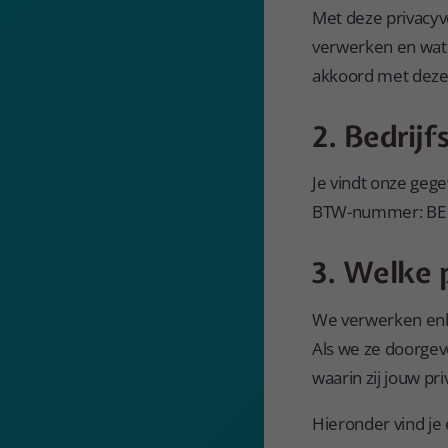
Met deze privacyv
verwerken en wat 
akkoord met deze 
2. Bedrij
Je vindt onze geg
BTW-nummer: BE 
3. Welke
We verwerken enke
Als we ze doorgev
waarin zij jouw pr
Hieronder vind je