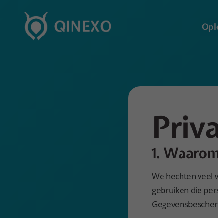
Opl
Die
Ser
TOP
Priv
1. Waarom
We hechten veel 
gebruiken die pe
Gegevensbescherm