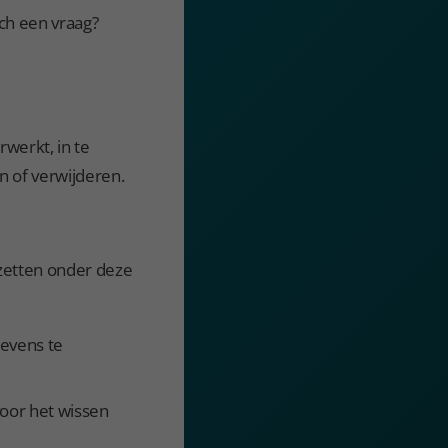
ch een vraag?
werkt, in te
n of verwijderen.
 zetten onder deze
gevens te
oor het wissen