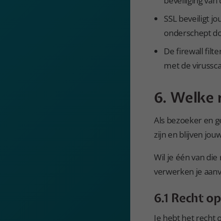
beveiliging van 
SSL beveiligt j
onderschept do
De firewall fil
met de virussca
6. Welke r
Als bezoeker en g
zijn en blijven jo
Wil je één van die
verwerken je aanvr
6.1 Recht o
Je hebt het recht