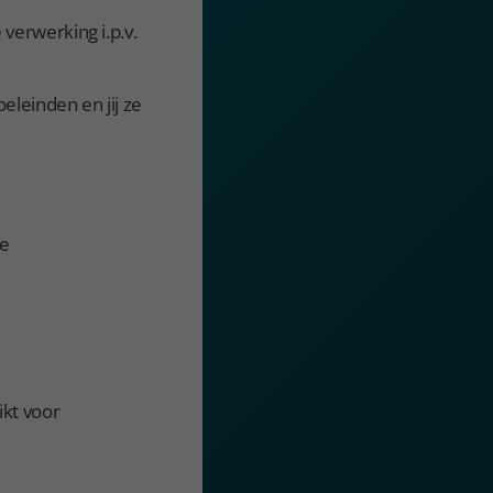
verwerking i.p.v.
leinden en jij ze
de
kt voor