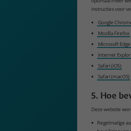
optimaal meer werk
instructies voor v
Google Chrom
Mozilla Firefox
Microsoft Edge
Internet Explor
Safari (iOS)
Safari (macOS)
5. Hoe be
Deze website word
Regelmatige au